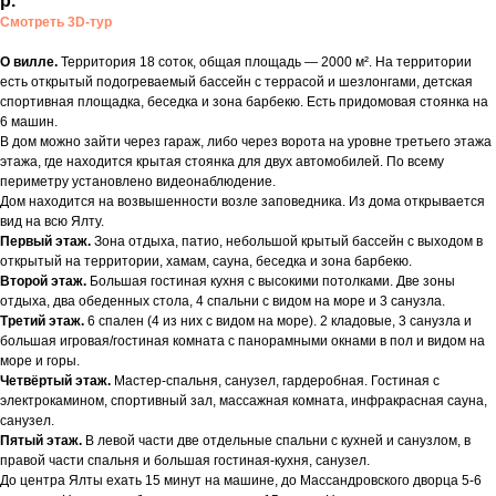
р.
Смотреть 3D-тур
О вилле.
Территория 18 соток, общая площадь — 2000 м². На территории
есть открытый подогреваемый бассейн с террасой и шезлонгами, детская
спортивная площадка, беседка и зона барбекю. Есть придомовая стоянка на
6 машин.
В дом можно зайти через гараж, либо через ворота на уровне третьего этажа
этажа, где находится крытая стоянка для двух автомобилей. По всему
периметру установлено видеонаблюдение.
Дом находится на возвышенности возле заповедника. Из дома открывается
вид на всю Ялту.
Первый этаж.
Зона отдыха, патио, небольшой крытый бассейн с выходом в
открытый на территории, хамам, сауна, беседка и зона барбекю.
Второй этаж.
Большая гостиная кухня с высокими потолками. Две зоны
отдыха, два обеденных стола, 4 спальни с видом на море и 3 санузла.
Третий этаж.
6 спален (4 из них с видом на море). 2 кладовые, 3 санузла и
большая игровая/гостиная комната с панорамными окнами в пол и видом на
море и горы.
Четвёртый этаж.
Мастер-спальня, санузел, гардеробная. Гостиная с
электрокамином, спортивный зал, массажная комната, инфракрасная сауна,
санузел.
Пятый этаж.
В левой части две отдельные спальни с кухней и санузлом, в
правой части спальня и большая гостиная-кухня, санузел.
До центра Ялты ехать 15 минут на машине, до Массандровского дворца 5-6