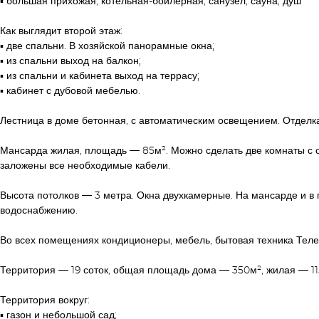
▪︎ большая прихожая, котельная-бойлерная, санузел, сауна, душ
Как выглядит второй этаж:
▪︎ две спальни. В хозяйской панорамные окна;
▪︎ из спальни выход на балкон;
▪︎ из спальни и кабинета выход на террасу;
▪︎ кабинет с дубовой мебелью.
Лестница в доме бетонная, с автоматическим освещением. Отделк
Мансарда жилая, площадь — 85м². Можно сделать две комнаты с от
заложены все необходимые кабели.
Высота потолков — 3 метра. Окна двухкамерные. На мансарде и в
водоснабжению.
Во всех помещениях кондиционеры, мебель, бытовая техника Теле
Территория — 19 соток, общая площадь дома — 350м², жилая — 11
Территория вокруг:
▪︎ газон и небольшой сад;