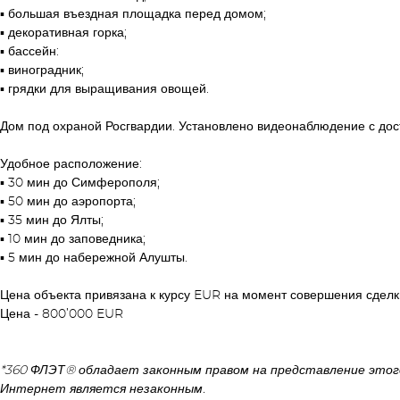
▪︎ большая въездная площадка перед домом;
▪︎ декоративная горка;
▪︎ бассейн:
▪︎ виноградник;
▪︎ грядки для выращивания овощей.
Дом под охраной Росгвардии. Установлено видеонаблюдение с дос
Удобное расположение:
▪︎ 30 мин до Симферополя;
▪︎ 50 мин до аэропорта;
▪︎ 35 мин до Ялты;
▪︎ 10 мин до заповедника;
▪︎ 5 мин до набережной Алушты.
Цена объекта привязана к курсу EUR на момент совершения сделк
Цена - 800’000 EUR
*360 ФЛЭТ® обладает законным правом на представление этог
Интернет является незаконным.