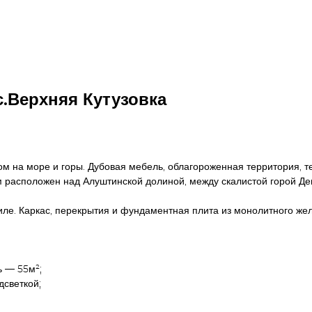
с.Верхняя Кутузовка
м на море и горы. Дубовая мебель, облагороженная территория, те
ом расположен над Алуштинской долиной, между скалистой горой Д
ле. Каркас, перекрытия и фундаментная плита из монолитного жел
ь — 55м²;
дсветкой;