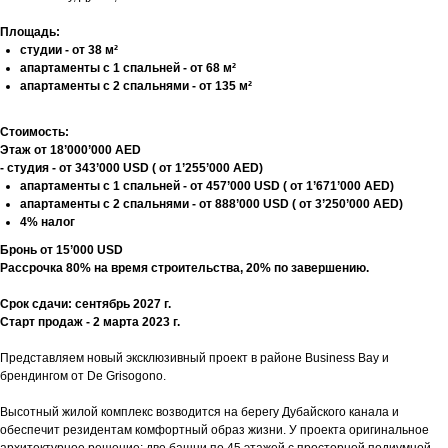
Площадь:
студии - от 38 м²
апартаменты с 1 спальней - от 68 м²
апартаменты с 2 спальнями - от 135 м²
Стоимость:
Этаж от 18’000’000 AED
- студия - от 343’000 USD ( от 1’255’000 AED)
апартаменты с 1 спальней - от 457’000 USD ( от 1’671’000 AED)
апартаменты с 2 спальнями - от 888’000 USD ( от 3’250’000 AED)
4% налог
Бронь от 15’000 USD
Рассрочка 80% на время строительства, 20% по завершению.
Срок сдачи: сентябрь 2027 г.
Старт продаж - 2 марта 2023 г.
Представляем новый эксклюзивный проект в районе Business Bay и
брендингом от De Grisogono.
Высотный жилой комплекс возводится на берегу Дубайского канала и
обеспечит резидентам комфортный образ жизни. У проекта оригинальное
архитектурное решение: две башни по 45 этажей с просторной подиумной