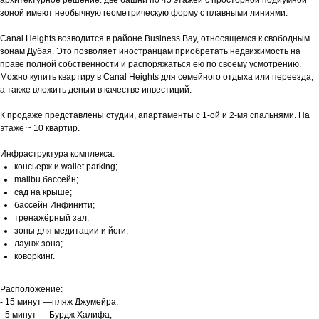
зоной имеют необычную геометрическую форму с плавными линиями.
Canal Heights возводится в районе Business Bay, относящемся к свободным
зонам Дубая. Это позволяет иностранцам приобретать недвижимость на
праве полной собственности и распоряжаться ею по своему усмотрению.
Можно купить квартиру в Canal Heights для семейного отдыха или переезда,
а также вложить деньги в качестве инвестиций.
К продаже представлены студии, апартаменты с 1-ой и 2-мя спальнями. На
этаже ~ 10 квартир.
Инфраструктура комплекса:
консьерж и wallet parking;
malibu бассейн;
сад на крыше;
бассейн Инфинити;
тренажёрный зал;
зоны для медитации и йоги;
лаунж зона;
коворкинг.
Расположение:
- 15 минут —пляж Джумейра;
- 5 минут — Бурдж Халифа;