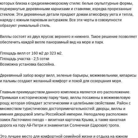
которых близка к средиземноморскому стилю: белые скульптурные формы,
подчеркнутые деревянными карнизами и ставнями, изредка прорезанные
стеклом. Эти деревянные детали придают домам атмосферу уюта и тепла,
наряду с южным парковым антуражем. Все эти черты в совокупности
образуют уникальный стиль.
Виллы состоят из двух ярусов: верхнего и нижнего. Такое решение позволяет
обеспечить каждой вилле панорамный вид на море и парк.
Площадь вилл от 160 м2 до 323 м2.
Площадь участка - 2,5 сотки
Возможна установка бассейна.
Деревянный забор вокруг вилл, зеленые барьеры, можжевельники, кипарисы
и пальмы создают желанный комфорт и покой для созерцания моря.
Главным преимуществом данного комплекса является его расположение.
Примыкая к историческому парку Чаир, виллы посажены в можжевеловую
рощу, которая обладает эстетическими и целебными свойствами. Район с
множеством туристических достопримечательностей: дворцы, виллы и
имения дворцовой элиты Российской империи. Неподалеку расположен
замок Ласточкино гнездо – визитная карточка Крыма, а также канатная
дорога на гору Ай-Петри и знаменитая Солнечная (Царская) тропа.
Это лучшее место для комфортной семейной жизни и отдыха на южном