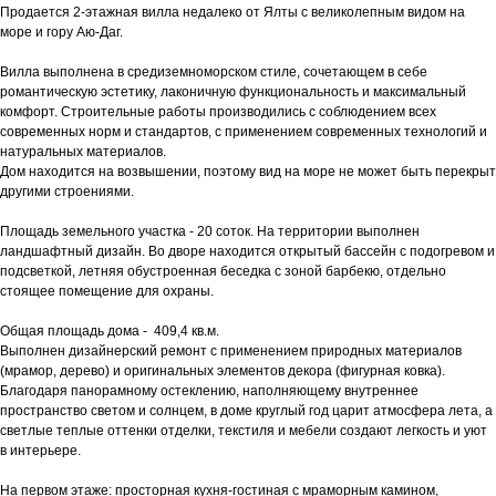
Продается 2-этажная вилла недалеко от Ялты с великолепным видом на
море и гору Аю-Даг.
Вилла выполнена в средиземноморском стиле, сочетающем в себе
романтическую эстетику, лаконичную функциональность и максимальный
комфорт. Строительные работы производились с соблюдением всех
современных норм и стандартов, с применением современных технологий и
натуральных материалов.
Дом находится на возвышении, поэтому вид на море не может быть перекрыт
другими строениями.
Площадь земельного участка - 20 соток. На территории выполнен
ландшафтный дизайн. Во дворе находится открытый бассейн с подогревом и
подсветкой, летняя обустроенная беседка с зоной барбекю, отдельно
стоящее помещение для охраны.
Общая площадь дома - 409,4 кв.м.
Выполнен дизайнерский ремонт с применением природных материалов
(мрамор, дерево) и оригинальных элементов декора (фигурная ковка).
Благодаря панорамному остеклению, наполняющему внутреннее
пространство светом и солнцем, в доме круглый год царит атмосфера лета, а
светлые теплые оттенки отделки, текстиля и мебели создают легкость и уют
в интерьере.
На первом этаже: просторная кухня-гостиная с мраморным камином,