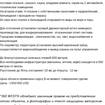
гостевая спальня, санузел, сауна, кладовая комната, гараж на 2 автомобиля,
техническое помещение.
На втором этаже: 4 спальни с собственными санузлами и гардеробными,
бильярдная с выходом на террасу.
Из окон всех спален и бильярдной открываются виды на море и горы.
Для отопления установлен газовый двухконтурный котел немецкого
производства, для кондиционирования - итальянская сплит-система.
Городские коммуникации - электричество, газ, свет, водоснабжение и
канализация.
По периметру территории установлен высокий кирпичный забор,
осуществляется видеонаблюдение и вывод охраны на пульт управления.
До благоустроенных галечных пляжей 800 метров.
Вся необходимая инфраструктура (магазины, аптеки, кафе) находится в 500
метрах от виллы.
Расстояние до Ялты составляет 20 км, до Алушты - 12 км.
Цена объекта привязана к курсу $ на момент совершения сделки.
Цена - 1'650’000 USD
*360 ФЛЭТ® обладает законным правом на представление
этого объекта, а фотографии и текст защищены авторским