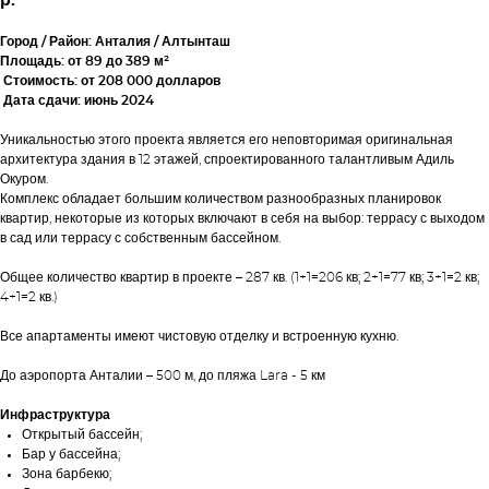
Город / Район: Анталия / Алтынташ
Площадь: от 89 до 389 м²
Стоимость: от 208 000 долларов
Дата сдачи: июнь 2024
Уникальностью этого проекта является его неповторимая оригинальная
архитектура здания в 12 этажей, спроектированного талантливым Адиль
Окуром.
Комплекс обладает большим количеством разнообразных планировок
квартир, некоторые из которых включают в себя на выбор: террасу с выходом
в сад или террасу с собственным бассейном.
Общее количество квартир в проекте – 287 кв. (1+1=206 кв; 2+1=77 кв; 3+1=2 кв;
4+1=2 кв.)
Все апартаменты имеют чистовую отделку и встроенную кухню.
До аэропорта Анталии – 500 м, до пляжа Lara - 5 км
Инфраструктура
Открытый бассейн;
Бар у бассейна;
Зона барбекю;