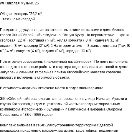
ул. Николая Музыки, 25
Общая площадь: 136,2 м²
Этаж: 8 с мансардой
Продается двухуровневая квартира с высокими потолками в доме бизнес-
класса ЖК «Юбилейный» с видом на Южную бухту. На первом этаже — кухня-
столовая (22 м²), гостиная (17 м²), жилая комната (18 м²), санузел (1,3 м²),
лоджия (5 м²), коридор (21 м²). 2 На втором этаже — 3 жилые комнаты (11м², 15
м², 14 м²), санузел (4 м²), лоджия (5 м²), коридор (10 м²).
Подготовлен современный лаконичный дизайн-проект. По нему выполнены
все подготовительные работы, и квартира подготовлена к чистовой отделке.
Закуплены ламинат, кафельная плитка европейского качества согласно
проекту и включены в стоимость объекта.
В стоимость квартиры включено место в подземном паркинге.
ЖК «Юбилейный» располагается на пересечении улицы Николая Музыки и
спуска Котовского, рядом с центральной частью города, мемориальным
комплексом «Исторический бульвар» и памятником «Панорама Обороны
Севастополя 1854 -1855 годов».
Комплекс включает в себя: благоустроенную территорию с детской
площадкой, придомовую парковку, магазины, кафе, офисы, подземный