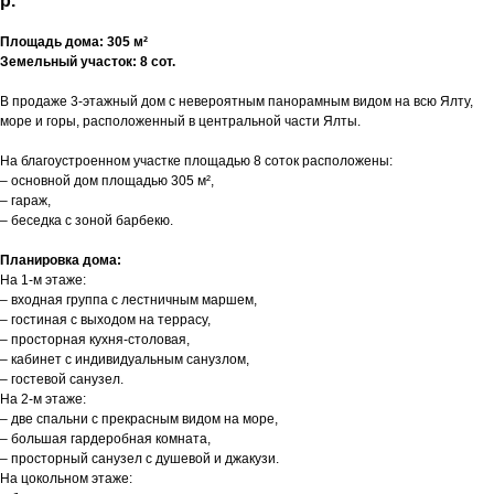
р.
Площадь дома: 305 м²
Земельный участок: 8 сот.
В продаже 3-этажный дом с невероятным панорамным видом на всю Ялту,
море и горы, расположенный в центральной части Ялты.
На благоустроенном участке площадью 8 соток расположены:
– основной дом площадью 305 м²,
– гараж,
– беседка с зоной барбекю.
Планировка дома:
На 1-м этаже:
– входная группа с лестничным маршем,
– гостиная с выходом на террасу,
– просторная кухня-столовая,
– кабинет с индивидуальным санузлом,
– гостевой санузел.
На 2-м этаже:
– две спальни с прекрасным видом на море,
– большая гардеробная комната,
– просторный санузел с душевой и джакузи.
На цокольном этаже: