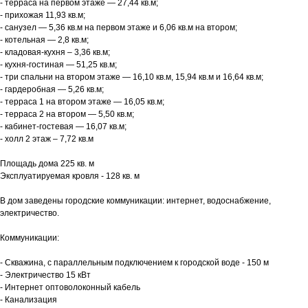
- терраса на первом этаже — 27,44 кв.м;
- прихожая 11,93 кв.м;
- санузел — 5,36 кв.м на первом этаже и 6,06 кв.м на втором;
- котельная — 2,8 кв.м;
- кладовая-кухня – 3,36 кв.м;
- кухня-гостиная — 51,25 кв.м;
- три спальни на втором этаже — 16,10 кв.м, 15,94 кв.м и 16,64 кв.м;
- гардеробная — 5,26 кв.м;
- терраса 1 на втором этаже — 16,05 кв.м;
- терраса 2 на втором — 5,50 кв.м;
- кабинет-гостевая — 16,07 кв.м;
- холл 2 этаж – 7,72 кв.м
Площадь дома 225 кв. м
Эксплуатируемая кровля - 128 кв. м
В дом заведены городские коммуникации: интернет, водоснабжение,
электричество.
Коммуникации:
- Скважина, с параллельным подключением к городской воде - 150 м
- Электричество 15 кВт
- Интернет оптоволоконный кабель
- Канализация